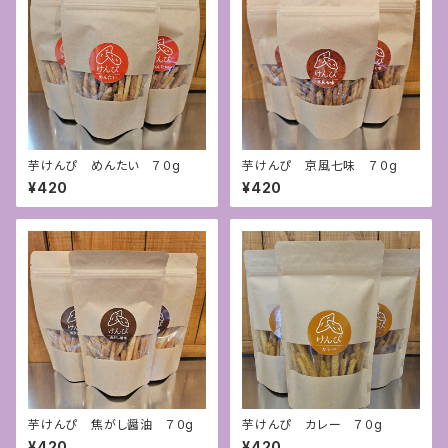
芋けんぴ めんたい ７０g
芋けんぴ 京風七味 ７０g
¥420
¥420
芋けんぴ 焦がし醤油 ７０g
芋けんぴ カレー ７０g
¥420
¥420