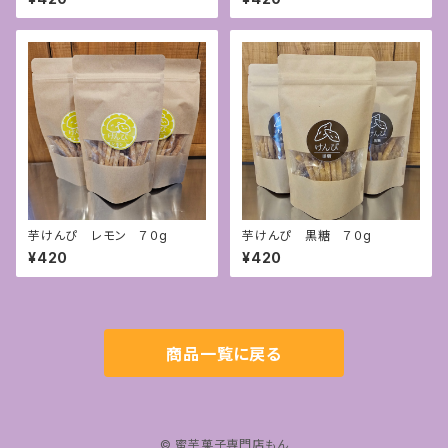
芋けんぴ レモン ７０g
芋けんぴ 黒糖 ７０g
¥420
¥420
商品一覧に戻る
© 蜜芋菓子専門店もん