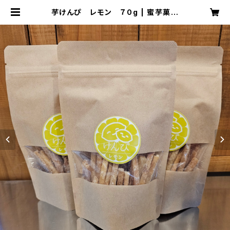
芋けんぴ レモン ７０g | 蜜芋菓子
専門店もん